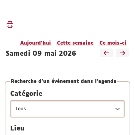
Vous
Accueil
êtes
L'UFR
ici :
Vie de
Aujourd'hui
Cette semaine
Ce mois-ci
l'UFR
samedi 09 mai 2026
Agendas
Recherche d'un événement dans l'agenda
Catégorie
Lieu