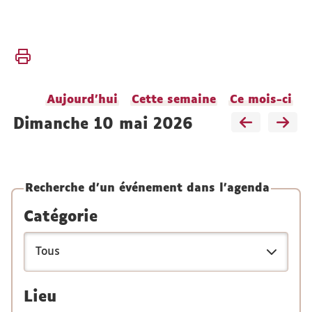
Vous
Accueil
êtes
L'UFR
ici :
Vie de
Aujourd'hui
Cette semaine
Ce mois-ci
l'UFR
dimanche 10 mai 2026
Agendas
Recherche d'un événement dans l'agenda
Catégorie
Lieu