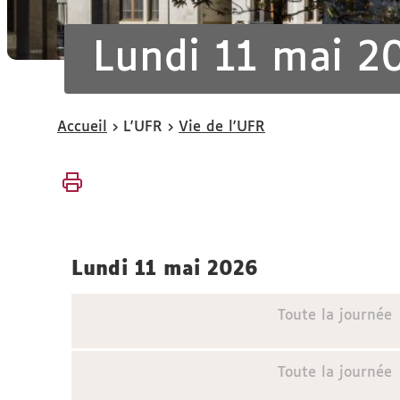
Lundi 11 mai 2
Vous
Accueil
L'UFR
Vie de l'UFR
êtes
ici :
lundi 11 mai 2026
Toute la journée
Toute la journée