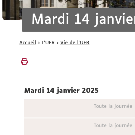
Mardi 14 janvi
Vous
Accueil
L'UFR
Vie de l'UFR
êtes
ici :
mardi 14 janvier 2025
Toute la journée
Toute la journée