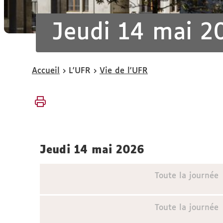
Jeudi 14 mai 2
Vous
Accueil
L'UFR
Vie de l'UFR
êtes
ici :
jeudi 14 mai 2026
Toute la journée
Toute la journée