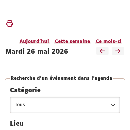
Vous
Accueil
êtes
L'UFR
ici :
Vie de
Aujourd'hui
Cette semaine
Ce mois-ci
l'UFR
mardi 26 mai 2026
Agendas
Recherche d'un événement dans l'agenda
Catégorie
Lieu