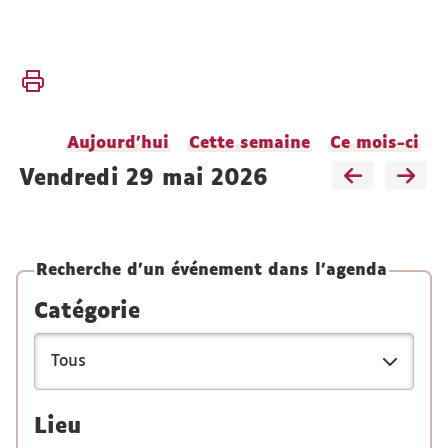
Vous
Accueil
êtes
L'UFR
ici :
Vie de
Aujourd'hui
Cette semaine
Ce mois-ci
l'UFR
vendredi 29 mai 2026
Agendas
Recherche d'un événement dans l'agenda
Catégorie
Lieu