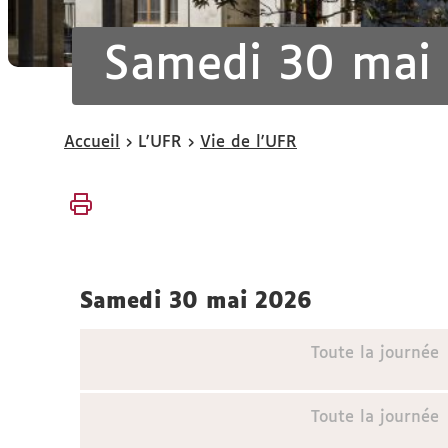
Samedi 30 mai
Vous
Accueil
L'UFR
Vie de l'UFR
êtes
ici :
samedi 30 mai 2026
Toute la journée
Toute la journée