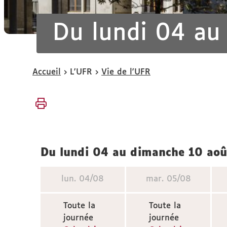
Du lundi 04 au
Vous
Accueil
L'UFR
Vie de l'UFR
êtes
ici :
du lundi 04 au dimanche 10 ao
lun.
04/08
mar.
05/08
Toute la
Toute la
journée
journée