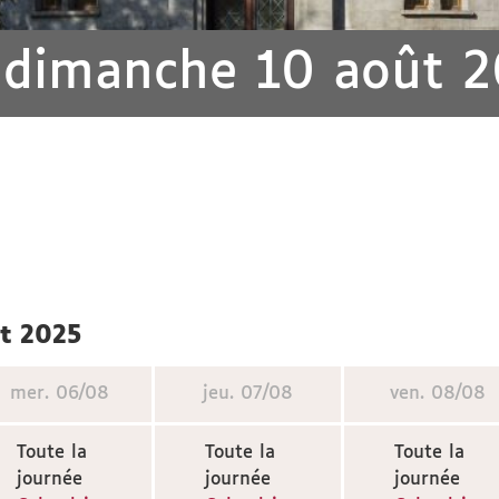
 dimanche 10 août 
ût 2025
mer.
06/08
jeu.
07/08
ven.
08/08
Toute la
Toute la
Toute la
journée
journée
journée