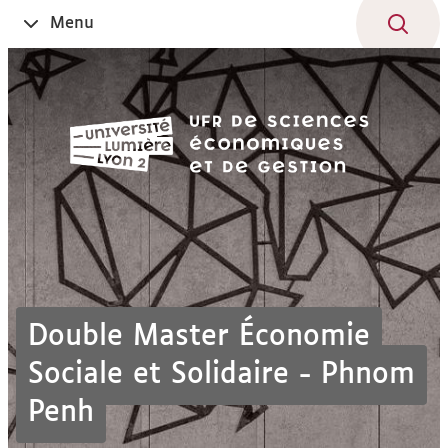
Aller
Navigation
Accès
Connexion
Menu
Ouvrir
au
directs
le
contenu
Double Master Économie
Sociale et Solidaire - Phnom
Penh