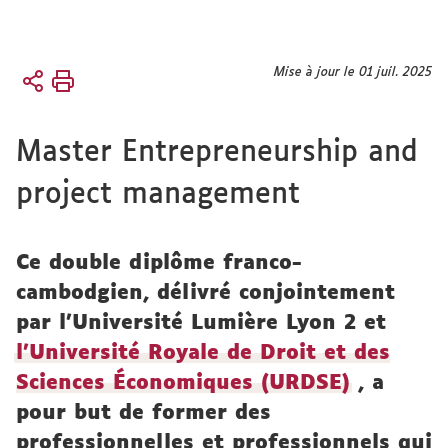
Vous
Mise à jour le 01 juil. 2025
Accueil
êtes
ici :
International
Master Entrepreneurship and
Doubles
diplômes
project management
Ce double diplôme franco-
cambodgien, délivré conjointement
par l'Université Lumière Lyon 2 et
l’Université Royale de Droit et des
Sciences Économiques (URDSE)
, a
pour but de former des
professionnelles et professionnels qui