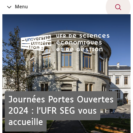
Aller
Navigation
Accès
Connexion
Menu
Ouvrir
au
directs
le
contenu
Journées Portes Ouvertes
2024 : l'UFR SEG vous
accueille