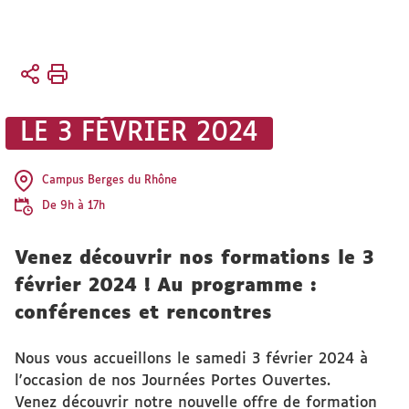
Vous
Accueil
êtes
L'UFR
ici :
Vie de
LE 3 FÉVRIER 2024
l'UFR
Evénements
Campus Berges du Rhône
De 9h à 17h
Venez découvrir nos formations le 3
février 2024 ! Au programme :
conférences et rencontres
Nous vous accueillons le samedi 3 février 2024 à
l'occasion de nos Journées Portes Ouvertes.
Venez découvrir notre nouvelle offre de formation