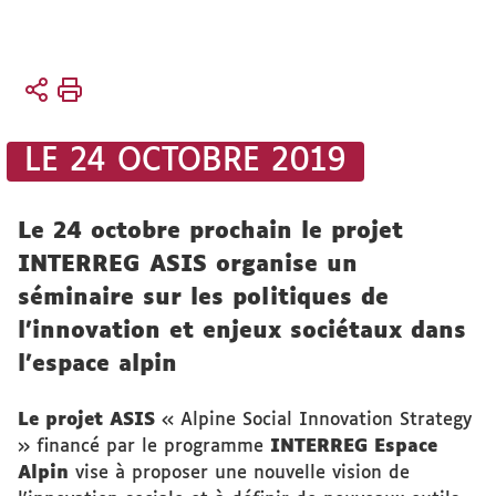
Vous
Accueil
êtes
L'UFR
ici :
Vie de
LE 24 OCTOBRE 2019
l'UFR
Evénements
Le 24 octobre prochain le projet
INTERREG ASIS organise un
séminaire sur les politiques de
l’innovation et enjeux sociétaux dans
l'espace alpin
Le projet ASIS
« Alpine Social Innovation Strategy
» financé par le programme
INTERREG Espace
Alpin
vise à proposer une nouvelle vision de