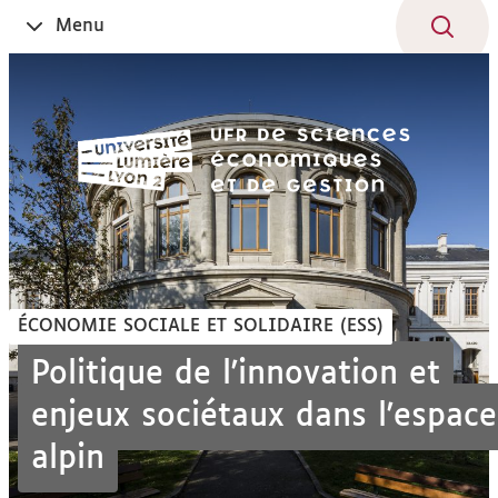
Aller
Navigation
Accès
Connexion
Menu
Ouvrir
au
directs
le
contenu
ÉCONOMIE SOCIALE ET SOLIDAIRE (ESS)
Politique de l'innovation et
enjeux sociétaux dans l'espace
alpin