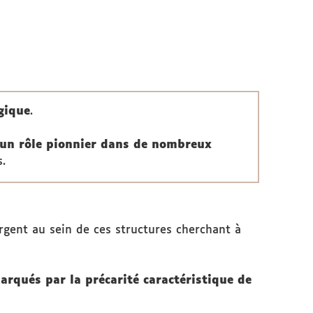
gique
.
s un rôle pionnier dans de nombreux
.
gent au sein de ces structures cherchant à
rqués par la précarité caractéristique de