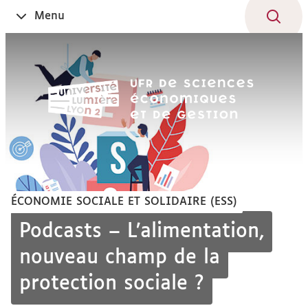
Aller
Navigation
Accès
Connexion
Menu
Ouvrir
au
directs
le
contenu
ÉCONOMIE SOCIALE ET SOLIDAIRE (ESS)
Podcasts – L’alimentation,
nouveau champ de la
protection sociale ?