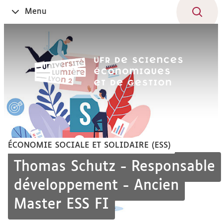
Aller
Navigation
Accès
Connexion
Menu
Ouvrir
au
directs
le
contenu
ÉCONOMIE SOCIALE ET SOLIDAIRE (ESS)
Thomas Schutz - Responsable
développement - Ancien
Master ESS FI