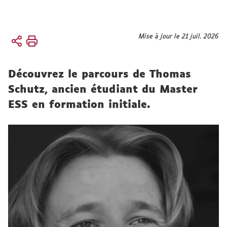
Vous
Mise à jour le 21 juil. 2026
Accueil
êtes
ici :
RECHERCHE
Découvrez le parcours de Thomas
La chaire
ESS
Schutz, ancien étudiant du Master
ESS en formation initiale.