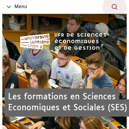
Aller
Navigation
Accès
Connexion
Menu
Ouvrir
au
directs
le
contenu
Les formations en Sciences
Economiques et Sociales (SES)