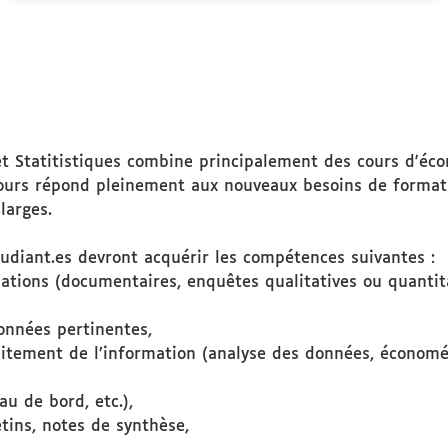
Public
ciblé
 Statitistiques combine principalement des cours d'éco
ours répond pleinement aux nouveaux besoins de formatio
larges.
udiant.es devront acquérir les compétences suivantes :
tions (documentaires, enquêtes qualitatives ou quantitat
données pertinentes,
aitement de l’information (analyse des données, économét
au de bord, etc.),
etins, notes de synthèse,