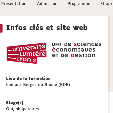
Accéder
Présentation
Présentation
Admission
Admission
Programme
Programme
Et apr
Et apr
aux
Détails
sections
Infos clés et site web
de
UFR
la
SEG
scien
fiche
écono
et
de
Lieu de la formation
gesti
Campus Berges du Rhône (BDR)
Stage(s)
Oui, obligatoires