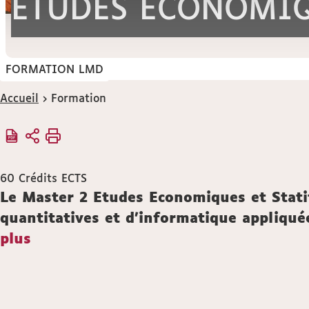
ETUDES ECONOMIQ
FORMATION LMD
Vous
Accueil
Formation
êtes
ici :
60
Crédits ECTS
Description
Le Master 2 Etudes Economiques et Stati
quantitatives et d'informatique appliqu
plus